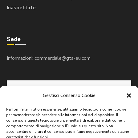
Inaspettate
Sede
Informazioni:
commerciale@gts-eu.com
Gestisci Consenso Cookie
Per fornire le migliori esperienze, utilizziamo tecnologie come i cookie
per memorizzare e/o accedere alle informazioni del dispositivo. Il
consenso a queste tecnologie ci permetterà di elaborare dati come il
comportamento di navigazione o ID unici su questo sito. Non
acconsentire o ritirare il consenso può influire negativamente su alcune
caratteristiche e funzioni.